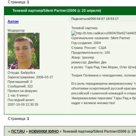
Страница:
1
Теневой партнер/Silent Partner/2006 (с 20 апреля)
Поделиться
2006-04-07 18:53:17
Антон
Теневой партнер
Модератор
Оригинальное название: Silent Partner
Год создания: 2004
Страна: Россия - США
Продолжительность: 100
Жанр: триллер
режиссер: Джеймс Дек
в ролях: Тара Рид, Ник Моран, Олег Ште
Откуда:
Бабруйск
Теория Пелевина о чемоданчике, полном 
Зарегистрирован
: 2006-03-27
Приглашений:
0
Его роль передоверена американскому '
Сообщений:
322
объятиями осиротевшей русской красавиц
Провел на форуме:
российской съемочной командой и откры
1 час 8 минут
'Американскими пирогами' Тары Рид и б
Последний визит:
кадре v великое множество!
2007-10-09 22:30:35
Страница:
1
»
ПСТ.RU
»
НОВИНКИ КИНО
»
Теневой партнер/Silent Partner/2006 (с 2