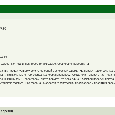
фанко
баксов, как подлинном герое голливудских боевиков опровергнута!
траншу', исчезнувшему со счетов одной московской фирмы. На поиски национальных 
ы и кинжальным огнем безродных коррупционеров... Создатели 'Теневого партнера', 
точными видами Златоглавой, свято веруют, что бокс-офис и деловой престиж покуп
ританскую флегму Ника Морана на совести голливудских продюсеров и посвятим про
0 апреля)