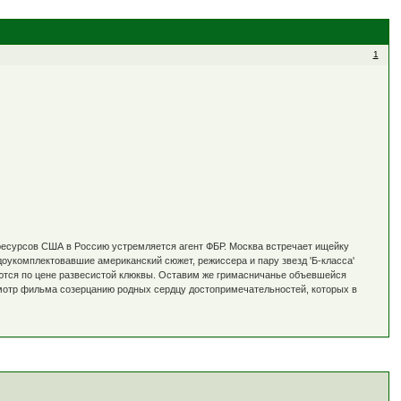
1
ресурсов США в Россию устремляется агент ФБР. Москва встречает ищейку
доукомплектовавшие американский сюжет, режиссера и пару звезд 'Б-класса'
аются по цене развесистой клюквы. Оставим же гримасничанье объевшейся
смотр фильма созерцанию родных сердцу достопримечательностей, которых в