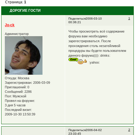
Страница:
1
ДОРОГИЕ ГОСТИ
1
Поделиться
2006-03-10
00:36:21
Jo-ck
Чтобы просмотреть всё содержание
Администратор
форума вам необходимо
зарегестрироваться. После
прохождения столь незатейливой
процедуры вы будете пользователем
данного форума)))) :drinks:
:yahoo:
Откуда:
Москва
Зарегистрирован
: 2006-03-09
Приглашений:
0
Сообщений:
2286
Пол:
Мужской
Провел на форуме:
3 дня 5 часов
Последний визит:
2009-10-30 13:50:39
2
Поделиться
2006-04-02
23:33:45